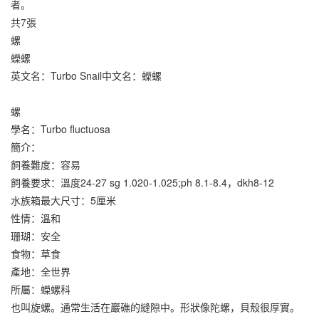
者。
共7張
螺
蠑螺
英文名：Turbo Snail中文名：蠑螺
螺
學名：Turbo fluctuosa
簡介：
飼養難度：容易
飼養要求：溫度24-27 sg 1.020-1.025;ph 8.1-8.4，dkh8-12
水族箱最大尺寸：5厘米
性情：溫和
珊瑚：安全
食物：草食
產地：全世界
所屬：蠑螺科
也叫旋螺。通常生活在巖礁的縫隙中。形狀像陀螺，貝殼很厚實。