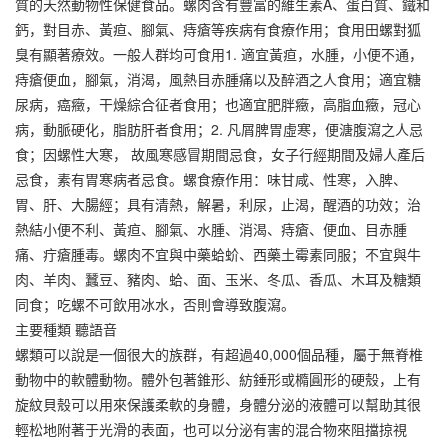
質的天然動物性保健食品。螺肉含有豐富的維生素A、蛋白質、鐵和
鈣，對目赤、黃疸、腳氣、痔瘡等疾病有食療作用；食用田螺對狐
臭有顯著療效。一般人群均可食用1. 適宜黃疸，水腫，小便不通，
痔瘡便血，腳氣，消渴，風熱目赤腫痛以及醉酒之人食用；適宜糖
尿病，癌癥，干燥綜合征者食用；也適宜肥胖癥，高脂血癥，冠心
病，動脈硬化，脂肪肝者食用；2. 凡屑脾胃虛寒，便溏腹瀉之人忌
食；因螺性大寒， 故風寒感冒期間忌食，女子行經期間及婦人產后
忌食，素有胃寒病者忌食。螺食療作用：味甘咸、性寒，入脾、
胃、肝、大腸經；具有清熱，解暑，利尿，止渴，醒酒的功效；治
熱結小便不利、黃疸、腳氣、水腫、消渴、痔瘡、便血、目赤腫
痛、疔瘡腫毒。螺肉不宜與中藥蛤蚧、西藥土霉素同服；不宜與牛
肉、羊肉、蠶豆、豬肉、蛤、面、玉米、冬瓜、香瓜、木耳及糖類
同食；吃螺不可飲用冰水，否則會導致腹瀉。
主要種類 聽語音
螺類可以說是一個很大的族群，有超過40,000個品種，屬于無脊椎
動物中的軟體動物。體外包著錐形、紡錘形或橢圓形的硬殼，上有
旋紋貝殼可以用來保護柔軟的身體，身體分泌的液體可以幫助其很
輕松地附著于光滑的表面，也可以分泌有害的混合物來阻擋掠視