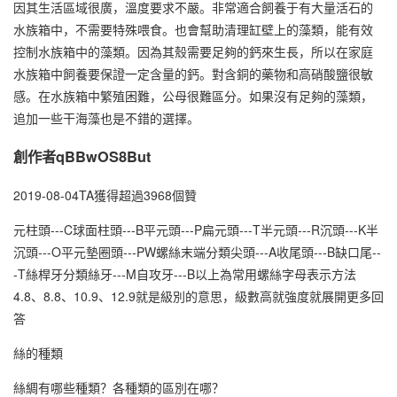
因其生活區域很廣，溫度要求不嚴。非常適合飼養于有大量活石的
水族箱中，不需要特殊喂食。也會幫助清理缸壁上的藻類，能有效
控制水族箱中的藻類。因為其殼需要足夠的鈣來生長，所以在家庭
水族箱中飼養要保證一定含量的鈣。對含銅的藥物和高硝酸鹽很敏
感。在水族箱中繁殖困難，公母很難區分。如果沒有足夠的藻類，
追加一些干海藻也是不錯的選擇。
創作者qBBwOS8But
2019-08-04TA獲得超過3968個贊
元柱頭---C球面柱頭---B平元頭---P扁元頭---T半元頭---R沉頭---K半
沉頭---O平元墊圈頭---PW螺絲末端分類尖頭---A收尾頭---B缺口尾--
-T絲桿牙分類絲牙---M自攻牙---B以上為常用螺絲字母表示方法
4.8、8.8、10.9、12.9就是級別的意思，級數高就強度就展開更多回
答
絲的種類
絲綢有哪些種類？各種類的區別在哪？