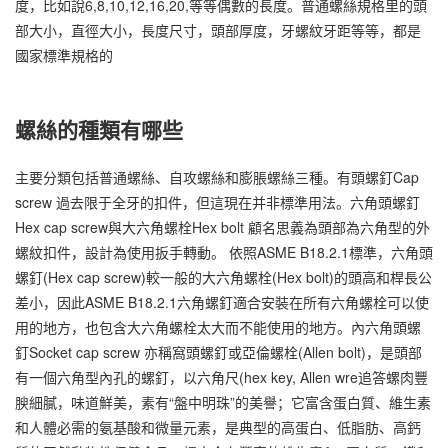
度，比如說6,8,10,12,16,20,等等偶數的長度。普通螺絲規格里的頭
部大小，直徑大小，長度尺寸，頭部厚度，牙螺紋牙距等等，都是
國家標準規格的
螺絲的種類有哪些
主要分類包括普通螺絲、自攻螺絲和膨脹螺絲三種。有頭螺釘Cap
screw 過去限于全牙的扣件，但這現在并非標準用法。六角頭螺釘
Hex cap screw與大六角螺栓Hex bolt 顧名思義為頭部為六角型的外
螺紋扣件，設計為使用扳手轉動。 依照ASME B18.2.1標準，六角頭
螺釘(Hex cap screw)較一般的大六角螺栓(Hex bolt)的頭高和桿長公
差小，因此ASME B18.2.1六角螺釘適合安裝在所有六角螺栓可以使
用的地方，也包含大六角螺栓太大而不能使用的地方。內六角頭螺
釘Socket cap screw 亦稱窩頭螺釘或亞倫螺栓(Allen bolt)，是頭部
有一個六角型內孔的螺釘，以六角尺(hex key, Allen wre追答螺肉豐
腴細膩，味道鮮美，素有“盤中明珠”的美譽；它富含蛋白質、維生素
和人體必需的氨基酸和微量元素，是典型的高蛋白、低脂肪、高鈣