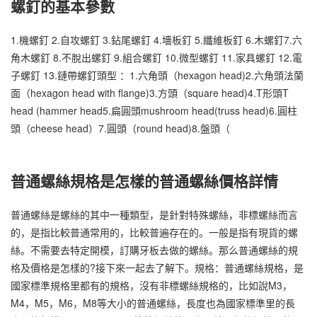
螺釘的基本參數
1.機螺釘 2.自攻螺釘 3.鉆尾螺釘 4.墻板釘 5.纖維板釘 6.木螺釘7.六
角木螺釘 8.不脫出螺釘 9.組合螺釘 10.微型螺釘 11.家具螺釘 12.電
子螺釘 13.鏈帶螺釘頭型 ：1.六角頭（hexagon head)2.六角頭法蘭
面（hexagon head with flange)3.方頭（square head)4.T形頭T
head (hammer head5.扁圓頭mushroom head(truss head)6.圓柱
頭（cheese head）7.圓頭（round head)8.盤頭（
普通螺絲規格是怎樣的普通螺絲價格詳情
普通螺絲是螺絲的其中一種類型，是針對特殊螺絲，非標螺絲而言
的，是指比較普通常用的，比較普遍存在的。一般是指有現貨的螺
絲。不需要去特定開模，訂購牙板去做的螺絲。那么普通螺絲的規
格及價格是怎樣的?接下來一起去了解下。規格：普通螺絲規格，是
國家標準規格里都有的規格，沒有非標螺絲規格的，比如說M3，
M4，M5，M6，M8等大小的普通螺絲，長度也為國家標準里的長