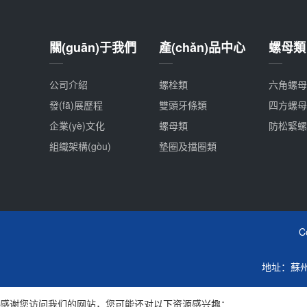
關(guān)于我們
產(chǎn)品中心
螺母類
公司介紹
螺栓類
六角螺母
發(fā)展歷程
雙頭牙條類
四方螺母
企業(yè)文化
螺母類
防松緊螺
組織架構(gòu)
墊圈及擋圈類
C
地址：蘇州市
感谢您访问我们的网站，您可能还对以下资源感兴趣：