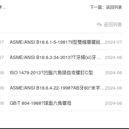
螺釘
下一篇：
返回列表
返回列表
07
ASME/ANSI B18.6.1-5-1981?II型雙線層螺紋80°十字槽(H型)半沉頭木螺釘
2024-07
07
ASME/ANSI B18.6.3-34-2013?T牙細(xì)牙十一字槽凹腦六角凸緣割尾自攻螺釘 4
2024-06
06
ISO 1479-2013?凹腦六角頭自攻螺釘C型
2024-06
06
ASME/ANSI B18.6.4-22-1998?AB牙80°米字槽(Z型)半沉頭自攻螺釘 2
2024-06
06
GB/T 804-1988?球面六角螺母
2024-06