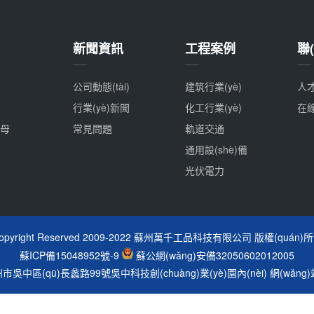
新聞資訊
工程案例
聯(
公司動態(tài)
建筑行業(yè)
人
行業(yè)新聞
化工行業(yè)
在
母
常見問題
軌道交通
通用設(shè)備
光伏電力
opyright Reserved 2009-2022 蘇州萬千工品科技有限公司 版權(quán)
蘇ICP備15048952號-9
蘇公網(wǎng)安備32050602012005
吳中區(qū)長蠡路99號吳中科技創(chuàng)業(yè)園內(nèi)
網(wǎng