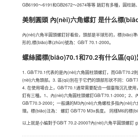
GB6190～6191和GB2672～2674等等 銷釘有多種，圓柱
美制圓頭 內(nèi)六角螺釘 是什么標(biāo)
內(nèi)六角半圓頭螺釘好看些，頭部是半球形的，標(biāo)準(zh
形的,標(biāo)準(zhǔn)號為：GB/T 70.1-2000。
螺絲國標(biāo)70.1和70.2有什么區(qū
1. GB/T70.1代表的是內(nèi)六角圓柱頭螺釘，而GB/T
(nèi)六角頭部。3. 區(qū)別在于它們的頭部形狀不同：GB
4. 在使用場合上，GB/T70.1通常需要配合一個臺階沉孔使用，螺釘 國
釘有三種。1、內(nèi)六角圓柱頭螺釘GB/T70.1-2000；2、內
GB/T70.3-2000；一般講的M3內(nèi)六角螺栓多指內(n
理。標(biāo)注為： 螺釘 GB/T70 M3x長度。 同樣M6的標(bi
以上就是小編對于GB/T 70.2-2000?內(nèi)六角平圓頭螺釘 