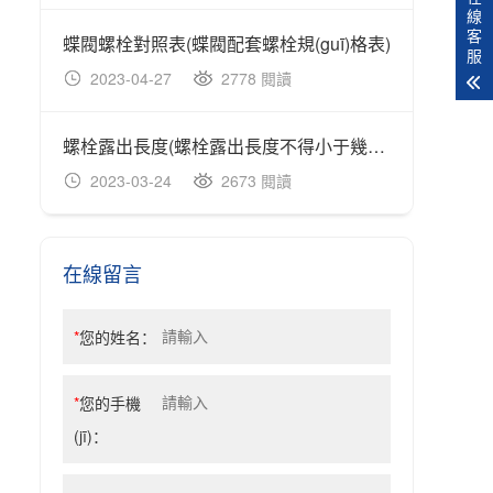
線
客
蝶閥螺栓對照表(蝶閥配套螺栓規(guī)格表)
服
2023-04-27
2778 閱讀
20
螺栓露出長度(螺栓露出長度不得小于幾倍螺距且不小于十毫米)
2023-03-24
2673 閱讀
20
在線留言
*
您的姓名：
*
您的手機
(jī)：