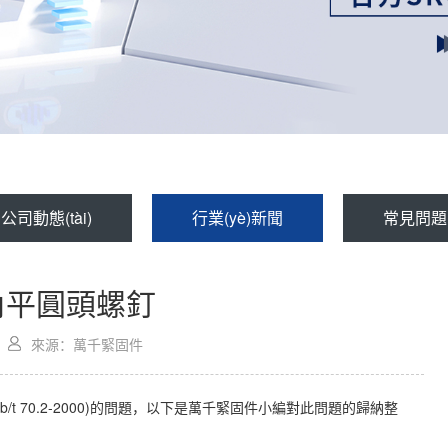
公司動態(tài)
行業(yè)新聞
常見問題
i)六角平圓頭螺釘
來源：萬千緊固件
釘(gb/t 70.2-2000)的問題，以下是萬千緊固件小編對此問題的歸納整