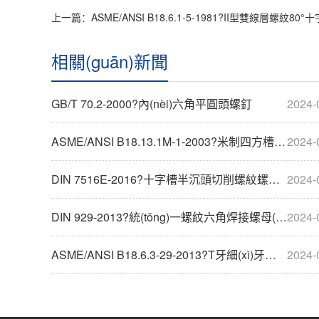
上一篇：
ASME/ANSI B18.6.1-5-1981?II型雙線層螺紋80°十字槽(H型)半沉頭木
相關(guān)新聞
GB/T 70.2-2000?內(nèi)六角平圓頭螺釘
2024-
ASME/ANSI B18.13.1M-1-2003?米制四方槽盤頭螺釘和彈簧墊圈組合
2024-
DIN 7516E-2016?十字槽半沉頭切削螺紋螺釘(H型)
2024-
DIN 929-2013?統(tǒng)一螺紋六角焊接螺母(大對邊)
2024-
ASME/ANSI B18.6.3-29-2013?T牙細(xì)牙大六角頭割尾自攻螺釘 9
2024-