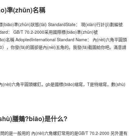
o)準(zhǔn)名稱
標(biāo)準(zhǔn)狀態(tài) StandardState： 現(xiàn)行計(jì)劃編號
ndard： GB/T 70.2-2000采用國際標(biāo)準(zhǔn)號
(biāo)名稱 AdoptedInternational Standard Name： 內(nèi)六角平圓頭
00），你發(fā)的圖卻是內(nèi)五角的。我發(fā)截圖給你吧。滿意請
ǔn)：內(nèi)六角平圓頭螺釘。gb是國標(biāo)縮寫，T是特縮寫，數(shù)
shù)膰鴺?biāo)是什么?
問的是一般用的 內(nèi)六角螺釘常用的是GB/T 70.2-2000 另外還有