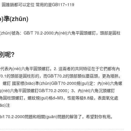
銷、圓錐銷都可以定位 常用的是GB117~119
準(zhǔn)
ǔn)號為：GB/T 70.2-2000;內(nèi)六角平圓頭螺釘，頭部是圓柱
)別呢?
70.2則代表內(nèi)六角平圓頭螺釘。2. 這兩者的共同特征在于它們都有內
/T70.1的頭部是圓柱形的，而GB/T70.2的頭部類似蘑菇頭，更為矮胖。
家標(biāo)準(zhǔn)GB/T70-2000規(guī)定：內(nèi)六角螺
(nèi)六角平圓頭螺釘GB/T70.2-2000；3、內(nèi)六角沉頭螺釘
èi)六角圓柱頭螺釘，螺紋規(guī)格d=M3，性能等級8.8級，表面氧化處
āo)注
gb/t 70.2-2000問題和相關(guān)問題的解答了，希望對你有用。