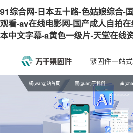
91综合网-日本五十路-色姑娘综合-
观看-av在线电影网-国产成人自拍在
本中文字幕-a黄色一级片-天堂在线资
緊固件一站式
網(wǎng)站首頁
關(guān)于我們
產(ch