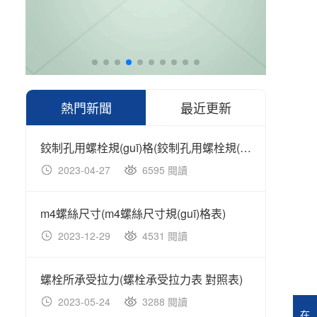
熱門新聞
最近更新
鉸制孔用螺栓規(guī)格(鉸制孔用螺栓規(guī)格表)
GB/T
2023-04-27
6595 閱讀
20
m4螺絲尺寸(m4螺絲尺寸規(guī)格表)
2023-12-29
4531 閱讀
20
螺栓所承受拉力(螺栓承受拉力表 對照表)
2023-05-24
3288 閱讀
20
在