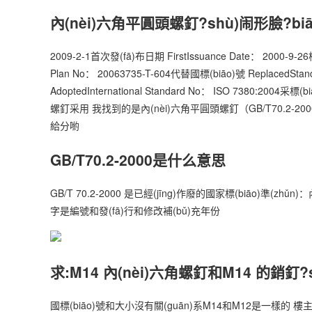
內(nèi)六角平圓頭螺釘?shù)闹形臉?biā
2009-2-1首次發(fā)布日期 FirstIssuance Date： 2000-9-26
Plan No： 20063735-T-604代替國標(biāo)號 ReplacedSta
AdoptedInternational Standard No： ISO 7380:2004采標
螺釘采用 我找到的是內(nèi)六角平圓頭螺釘（GB/T70.2-20
給分喲
GB/T70.2-2000是什么意思
GB/T 70.2-2000 是已經(jīng)作廢的國家標(biāo)準(zh
字是編號和發(fā)行和修改補(bǔ)充年份
求:M14 內(nèi)六角螺釘和M14 的銷釘?
國標(biāo)號和大小沒有關(guān)系M14和M12是一樣的 樓主