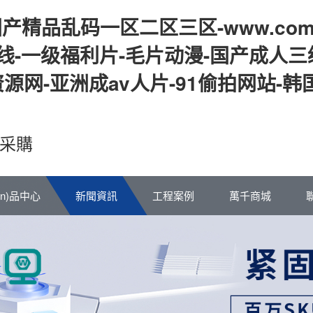
国产精品乱码一区二区三区-www.co
线-一级福利片-毛片动漫-国产成人三
源网-亚洲成av人片-91偷拍网站-韩
采購
ǎn)品中心
新聞資訊
工程案例
萬千商城
聯