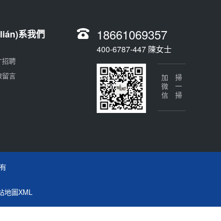
18661069357
lián)系我們
400-6787-447 陳女士
才招聘
線留言
加微信
掃一掃
所有
)站地圖XML